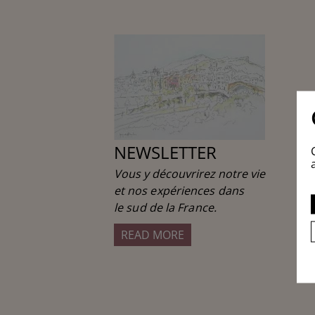
NEWSLETTER
Vous y découvrirez notre vie
et
nos expériences dans
le sud de la France.
READ MORE