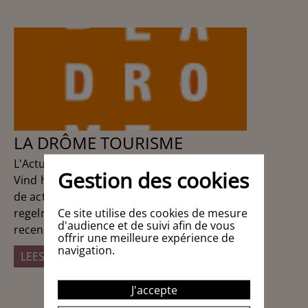
LA DRÔME TOURISME
L'Actu'Drôme
Gestion des cookies
Vind hier al het laatste nieuws,
de actualiteiten en promoties in de Drôme:
Ce site utilise des cookies de mesure
regelmatig bijgewerkte informatie om u
alle
d'audience et de suivi afin de vous
recente activiteiten over de Drôme te geven.
offrir une meilleure expérience de
navigation.
LEES HET VERVOLG
J'accepte