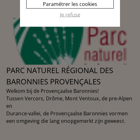
Paramétrer les cookies
Je refuse
PARC NATUREL RÉGIONAL DES
BARONNIES PROVENÇALES
Welkom bij de Provençaalse Baronnies!
Tussen Vercors, Drôme, Mont Ventoux, de pre-Alpen
en
Durance-vallei, de Provençaalse Baronnies
vormen
een omgeving die lang onopgemerkt zijn geweest.