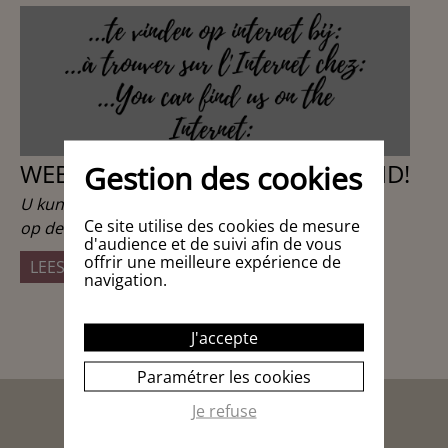
WEBSITES WAAR U ONS OOK VIND!
Gestion des cookies
U kunt ons en vele
van onze collega's
vinden
Ce site utilise des cookies de mesure
op de volgende websites
:
d'audience et de suivi afin de vous
offrir une meilleure expérience de
LEES HET VERVOLG
navigation.
J'accepte
Paramétrer les cookies
Je refuse