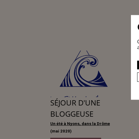
SÉJOUR D'UNE
BLOGGEUSE
Un été à Nyons, dans la Drôme
(mai 2020)