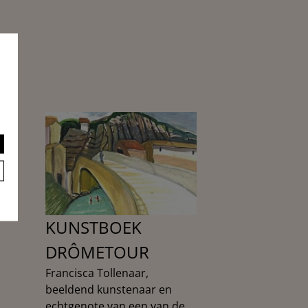
KUNSTBOEK
DRÔMETOUR
Francisca Tollenaar,
beeldend kunstenaar en
echtgenote van een van de